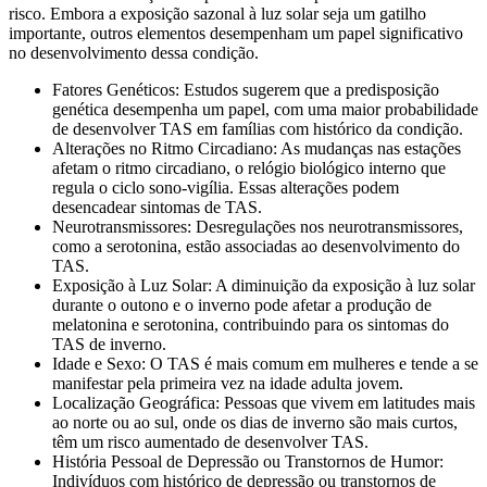
risco. Embora a exposição sazonal à luz solar seja um gatilho
importante, outros elementos desempenham um papel significativo
no desenvolvimento dessa condição.
Fatores Genéticos: Estudos sugerem que a predisposição
genética desempenha um papel, com uma maior probabilidade
de desenvolver TAS em famílias com histórico da condição.
Alterações no Ritmo Circadiano: As mudanças nas estações
afetam o ritmo circadiano, o relógio biológico interno que
regula o ciclo sono-vigília. Essas alterações podem
desencadear sintomas de TAS.
Neurotransmissores: Desregulações nos neurotransmissores,
como a serotonina, estão associadas ao desenvolvimento do
TAS.
Exposição à Luz Solar: A diminuição da exposição à luz solar
durante o outono e o inverno pode afetar a produção de
melatonina e serotonina, contribuindo para os sintomas do
TAS de inverno.
Idade e Sexo: O TAS é mais comum em mulheres e tende a se
manifestar pela primeira vez na idade adulta jovem.
Localização Geográfica: Pessoas que vivem em latitudes mais
ao norte ou ao sul, onde os dias de inverno são mais curtos,
têm um risco aumentado de desenvolver TAS.
História Pessoal de Depressão ou Transtornos de Humor:
Indivíduos com histórico de depressão ou transtornos de