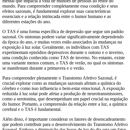
mental que impacta a vida de milhões de pessoas ao redor do
mundo. Para compreender completamente essa condição e seus
efeitos sazonais, é fundamental explorar suas características
essenciais e a relação intrincada entre o humor humano e as
diferentes estações do ano.
O TAS é uma forma específica de depressão que segue um padrão
sazonal. Os sintomas podem variar significativamente dependendo
da época do ano, e muitas vezes estão associados às mudanças na
exposição à luz solar. Geralmente, os indivíduos com TAS
experimentam episódios depressivos durante o outono e o inverno,
uma condição conhecida como TAS de inverno. No entanto, existe
uma variante menos comum, o TAS de verão, no qual os sintomas
se manifestam durante a primavera e o verão.
Para compreender plenamente o Transtorno Afetivo Sazonal, é
crucial explorar como as mudanças sazonais afetam a química do
cérebro e como isso influencia o bem-estar emocional. A exposição
reduzida à luz solar pode afetar a produção de neurotransmissores,
como a serotonina, que desempenham um papel crucial na regulação
do humor. Portanto, a compreensão da relação entre a luz, a química
cerebral e o TAS é fundamental.
Além disso, é importante considerar os fatores de desencadeamento
que podem contribuir para o desenvolvimento do Transtorno Afetivo
Sazonal. Embora a diminuição das horas de luz do dia seja um fator