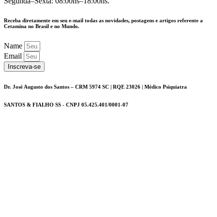
Segunda–Sexta: 08:00hs–18:00hs.
Receba diretamente em seu e-mail todas as novidades, postagens e artigos referente a
Cetamina no Brasil e no Mundo.
Name
Email
Inscreva-se
Dr. José Augusto dos Santos – CRM 5974 SC | RQE 23026 | Médico Psiquiatra
SANTOS & FIALHO SS - CNPJ 05.425.401/0001-07