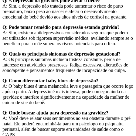
Q: A depressão na gravidez pode afetar o bebê?
A: Sim, a depressão não tratada pode aumentar o risco de parto
prematuro, baixo peso ao nascer e afetar o desenvolvimento
emocional do bebê devido aos altos níveis de cortisol na gestante.
Q: Pode tomar remédio para depressão estando grávida?
A: Sim, existem antidepressivos considerados seguros que podem
ser utilizados sob rigorosa supervisão médica, avaliando sempre se o
benefício para a mãe supera os riscos potenciais para o feto.
Q: Quais os principais sintomas de depressão gestacional?
A: Os principais sintomas incluem tristeza constante, perda de
interesse em atividades prazerosas, fadiga excessiva, alterações de
sono/apetite e pensamentos frequentes de incapacidade ou culpa.
Q: Como diferenciar baby blues de depressão?
A: O baby blues é uma melancolia leve e passageira que ocorre logo
após o parto. A depressão é mais intensa, pode começar ainda na
gravidez e interfere significativamente na capacidade da mulher de
cuidar de si e do bebê.
Q: Onde buscar ajuda para depressão na gravidez?
A: Você deve relatar seus sentimentos ao seu obstetra durante o pré-
natal. Ele poderá encaminhá-la para um psicólogo ou psiquiatra
perinatal, além de buscar suporte em unidades de saúde como o
CAPS.