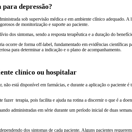
 para depressão?
inistrada sob supervisão médica e em ambiente clínico adequado. A lite
igorosos de monitorização e suporte ao paciente.
lívio dos sintomas, sendo a resposta terapêutica e a duração do benefíc
ia ocorre de forma off-label, fundamentado em evidências científicas p
teriosa para determinar a indicação e o plano de acompanhamento.
nte clínico ou hospitalar
, não está disponível em farmácias, e durante a aplicação o paciente é
azer terapia, pois facilita e ajuda na rotina a discernir o que é a doe
uando administradas em série durante um período inicial de duas seman
.
 dependendo dos sintomas de cada paciente. Alguns pacientes requerem