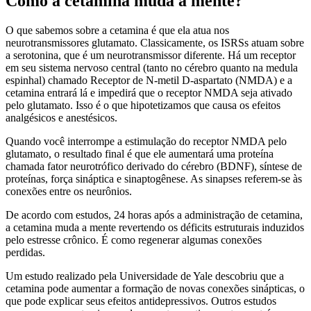
Como a cetamina muda a mente?
O que sabemos sobre a cetamina é que ela atua nos
neurotransmissores glutamato. Classicamente, os ISRSs atuam sobre
a serotonina, que é um neurotransmissor diferente. Há um receptor
em seu sistema nervoso central (tanto no cérebro quanto na medula
espinhal) chamado Receptor de N-metil D-aspartato (NMDA) e a
cetamina entrará lá e impedirá que o receptor NMDA seja ativado
pelo glutamato. Isso é o que hipotetizamos que causa os efeitos
analgésicos e anestésicos.
Quando você interrompe a estimulação do receptor NMDA pelo
glutamato, o resultado final é que ele aumentará uma proteína
chamada fator neurotrófico derivado do cérebro (BDNF), síntese de
proteínas, força sináptica e sinaptogênese. As sinapses referem-se às
conexões entre os neurônios.
De acordo com estudos, 24 horas após a administração de cetamina,
a cetamina muda a mente revertendo os déficits estruturais induzidos
pelo estresse crônico. É como regenerar algumas conexões
perdidas.
Um estudo realizado pela Universidade de Yale descobriu que a
cetamina pode aumentar a formação de novas conexões sinápticas, o
que pode explicar seus efeitos antidepressivos. Outros estudos