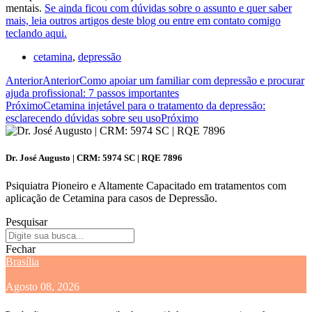
mentais.
Se ainda ficou com dúvidas sobre o assunto e quer saber
mais, leia outros artigos deste blog ou entre em contato comigo
teclando aqui.
cetamina
,
depressão
Anterior
Anterior
Como apoiar um familiar com depressão e procurar
ajuda profissional: 7 passos importantes
Próximo
Cetamina injetável para o tratamento da depressão:
esclarecendo dúvidas sobre seu uso
Próximo
Dr. José Augusto | CRM: 5974 SC | RQE 7896
Psiquiatra Pioneiro e Altamente Capacitado em tratamentos com
aplicação de Cetamina para casos de Depressão.
Pesquisar
Fechar
Brasília
Agosto 08, 2026