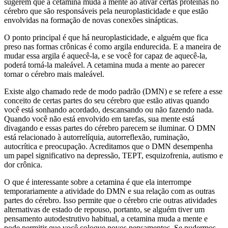
sugerem que a cetamina muda a mente ao ativar certas proteínas no
cérebro que são responsáveis pela neuroplasticidade e que estão
envolvidas na formação de novas conexões sinápticas.
O ponto principal é que há neuroplasticidade, e alguém que fica
preso nas formas crônicas é como argila endurecida. E a maneira de
mudar essa argila é aquecê-la, e se você for capaz de aquecê-la,
poderá torná-la maleável. A cetamina muda a mente ao parecer
tornar o cérebro mais maleável.
Existe algo chamado rede de modo padrão (DMN) e se refere a esse
conceito de certas partes do seu cérebro que estão ativas quando
você está sonhando acordado, descansando ou não fazendo nada.
Quando você não está envolvido em tarefas, sua mente está
divagando e essas partes do cérebro parecem se iluminar. O DMN
está relacionado à autorrelíquia, autorreflexão, ruminação,
autocrítica e preocupação. Acreditamos que o DMN desempenha
um papel significativo na depressão, TEPT, esquizofrenia, autismo e
dor crônica.
O que é interessante sobre a cetamina é que ela interrompe
temporariamente a atividade do DMN e sua relação com as outras
partes do cérebro. Isso permite que o cérebro crie outras atividades
alternativas de estado de repouso, portanto, se alguém tiver um
pensamento autodestrutivo habitual, a cetamina muda a mente e
pode permitir que você coloque novos pensamentos. Se pudermos